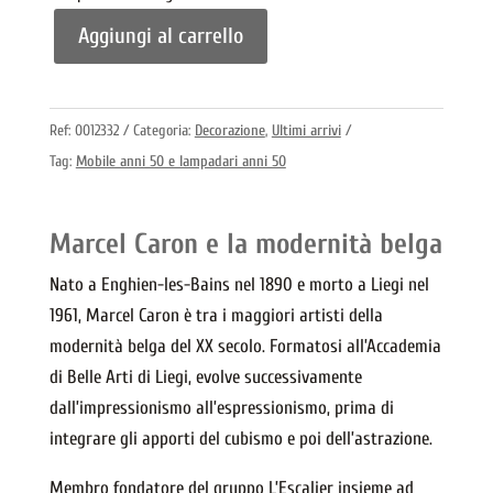
Aggiungi al carrello
Nudo
cubico
–
Ref:
0012332
Categoria:
Decorazione
,
Ultimi arrivi
Marcel
Tag:
Mobile anni 50 e lampadari anni 50
Caron
quantità
Marcel Caron e la modernità belga
Nato a Enghien-les-Bains nel 1890 e morto a Liegi nel
1961, Marcel Caron è tra i maggiori artisti della
modernità belga del XX secolo. Formatosi all’Accademia
di Belle Arti di Liegi, evolve successivamente
dall’impressionismo all’espressionismo, prima di
integrare gli apporti del cubismo e poi dell’astrazione.
Membro fondatore del gruppo L’Escalier insieme ad