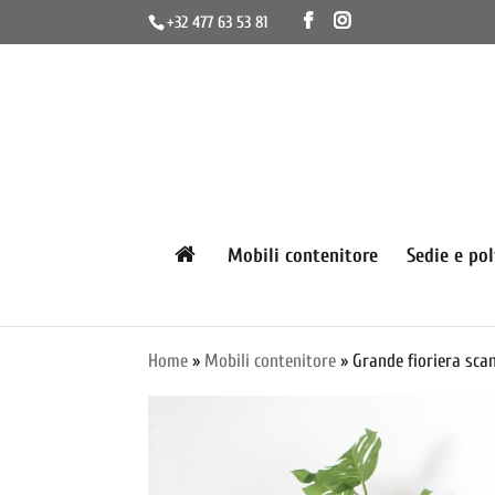
+32 477 63 53 81
Mobili contenitore
Sedie e po
Home
»
Mobili contenitore
» Grande fioriera sca