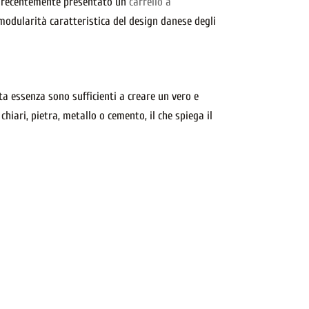
 recentemente presentato un
carrello a
 modularità caratteristica del design danese degli
a essenza sono sufficienti a creare un vero e
iari, pietra, metallo o cemento, il che spiega il