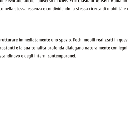
engé evocano anche l’universo di
Niels Erik Glasdam Jensen
. Abbiamo
to nella stessa essenza e condividendo la stessa ricerca di mobilità e
trutturare immediatamente uno spazio. Pochi mobili realizzati in quest
rastanti e la sua tonalità profonda dialogano naturalmente con legni ch
scandinavo e degli interni contemporanei.