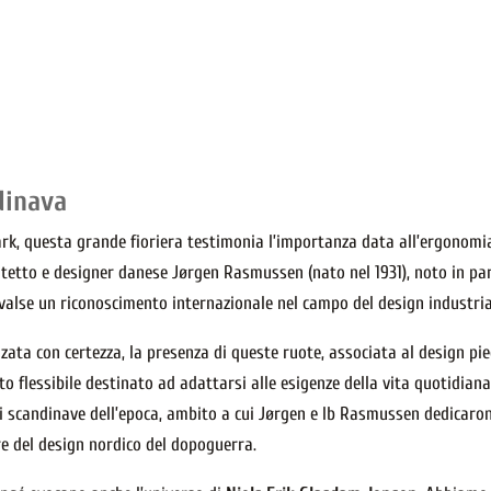
dinava
rk, questa grande fioriera testimonia l’importanza data all’ergonomi
hitetto e designer danese Jørgen Rasmussen (nato nel 1931), noto in par
i valse un riconoscimento internazionale nel campo del design industria
ta con certezza, la presenza di queste ruote, associata al design pieg
 flessibile destinato ad adattarsi alle esigenze della vita quotidian
ri scandinave dell’epoca, ambito a cui Jørgen e Ib Rasmussen dedicarono
ure del design nordico del dopoguerra.