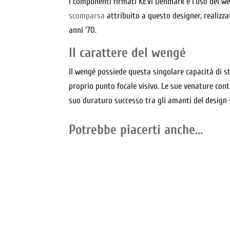
I componenti firmati KEVI Denmark e l’uso del w
scomparsa
attribuito a questo designer, realizza
anni ’70.
Il carattere del wengé
Il wengé possiede questa singolare capacità di s
proprio punto focale visivo. Le sue venature cont
suo duraturo successo tra gli amanti del design 
Potrebbe piacerti anche…