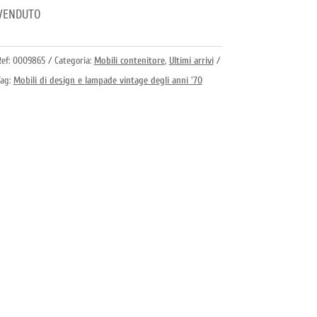
VENDUTO
Ref:
0009865
Categoria:
Mobili contenitore
,
Ultimi arrivi
Tag:
Mobili di design e lampade vintage degli anni '70