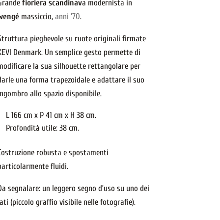
Grande
fioriera scandinav
a modernista in
wengé
massiccio,
anni ’70
.
Struttura pieghevole su ruote originali firmate
KEVI Denmark. Un semplice gesto permette di
modificare la sua silhouette rettangolare per
darle una forma trapezoidale e adattare il suo
ingombro allo spazio disponibile.
L 166 cm x P 41 cm x H 38 cm.
Profondità utile: 38 cm.
Costruzione robusta e spostamenti
particolarmente fluidi.
Da segnalare: un leggero segno d’uso su uno dei
lati (piccolo graffio visibile nelle fotografie).